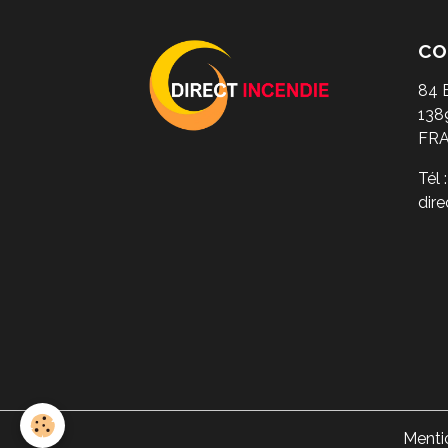
CO
84 
138
FR
Tél 
dir
Menti