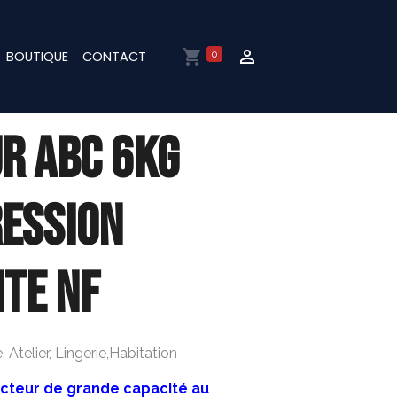
BOUTIQUE
CONTACT
0
R ABC 6KG
ESSION
TE NF
 Atelier, Lingerie,Habitation
ncteur de grande capacité au