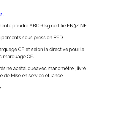
e
:
nente poudre ABC 6 kg certifié EN3/ NF
équipements sous pression PED
quage CE et selon la directive pour la
c marquage CE.
 résine acétaliqueavec manométre , livré
e de Mise en service et lance.
.