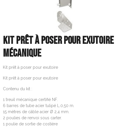
KIT PRÊT À POSER POUR EXUTOIRE
MÉCANIQUE
Kit prêt à poser pour exutoire
Kit prêt à poser pour exutoire
Contenu du kit :
1 treuil mécanique certifié NF.
6 barres de tube acier tulipé L.0,50 m.
15 mètres de câble acier Ø 2,4 mm.
2 poulies de renvoi sous carter.
1 poulie de sortie de costière